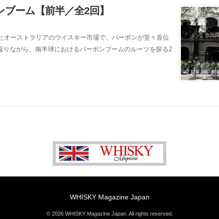
ンブーム【前半／全2回】
いたオーストラリアのウイスキー市場で、バーボンが堂々首位
返りながら、南半球におけるバーボンブームのルーツを探る2
WHISKY Magazine Japan
© 2026 WHISKY Magazine Japan. All rights reserved.