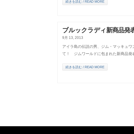
続きを読む / READ MORE
ブルックラディ新商品発表会 “L
9月 13, 2013
アイラ島の伝説の男、ジム・マッキュワ
て！ ジムワールドに包まれた新商品発
続きを読む / READ MORE