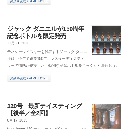
続きを読む / READ MORE
ジャック ダニエルが150周年
記念ボトルを限定発売
11月 21, 2016
テネシーウイスキーを代表するジャック ダニエ
ルは、今年で創業150年。マスターディスティ
ラーの情熱が結実した、特別な記念ボトルをじっくりと味わおう。
続きを読む / READ MORE
120号 最新テイスティング
【後半／全2回】
6月 17, 2015
from Issue 120 テイスティング:ジョエル、マル