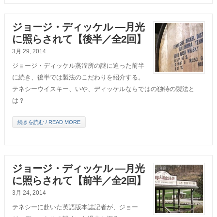
ジョージ・ディッケル ―月光
に照らされて【後半／全2回】
3月 29, 2014
ジョージ・ディッケル蒸溜所の謎に迫った前半
に続き、後半では製法のこだわりを紹介する。
テネシーウイスキー、いや、ディッケルならではの独特の製法と
は？
続きを読む / READ MORE
ジョージ・ディッケル ―月光
に照らされて【前半／全2回】
3月 24, 2014
テネシーに赴いた英語版本誌記者が、ジョー