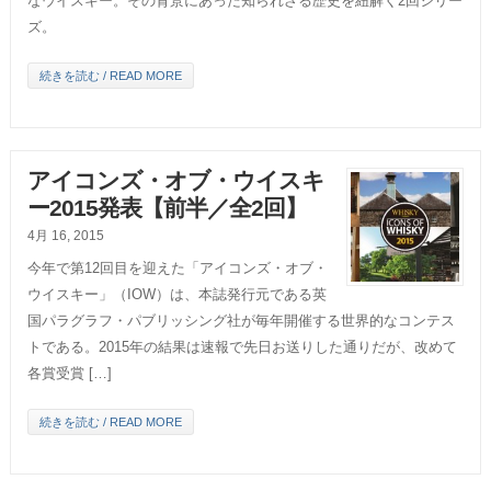
なウイスキー。その背景にあった知られざる歴史を紐解く2回シリー
ズ。
続きを読む / READ MORE
アイコンズ・オブ・ウイスキ
ー2015発表【前半／全2回】
4月 16, 2015
今年で第12回目を迎えた「アイコンズ・オブ・
ウイスキー」（IOW）は、本誌発行元である英
国パラグラフ・パブリッシング社が毎年開催する世界的なコンテス
トである。2015年の結果は速報で先日お送りした通りだが、改めて
各賞受賞 […]
続きを読む / READ MORE