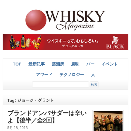
TOP
最新記事
蒸溜所
風味
バー
イベント
アワード
テクノロジー
人
Tag: ジョージ・グラント
ブランドアンバサダーは辛い
よ【後半／全2回】
5月 18, 2013