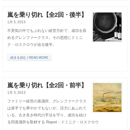
嵐を乗り切れ【全2回・後半】
1月 5, 2013
不景気の中でもぶれない経営方針で、成功を収
めるグレンファークラス。その思想にドミニ
ク・ロスクロウが迫る後半。
続きを読む / READ MORE
嵐を乗り切れ【全2回・前半】
1月 3, 2013
ファミリー経営の蒸溜所、グレンファークラス
は派手でも華やかでもないが、活力にあふれて
いる。古き良き時代の手法を守り、成功を続け
る同蒸溜所を取材する Report：ドミニク・ロスクロウ