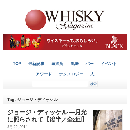
TOP
最新記事
蒸溜所
風味
バー
イベント
アワード
テクノロジー
人
Tag: ジョージ・ディッケル
ジョージ・ディッケル ―月光
に照らされて【後半／全2回】
3月 29, 2014