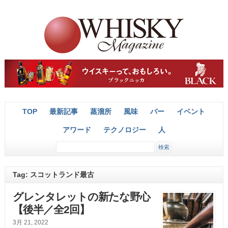
TOP
最新記事
蒸溜所
風味
バー
イベント
アワード
テクノロジー
人
Tag: スコットランド最古
グレンタレットの新たな野心
【後半／全2回】
3月 21, 2022