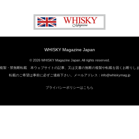
WHISKY Magazine Japan
© 2026 WHISKY Magazine Japan. All rights reserved.
複製・禁無断転載 本ウェブサイトの記事、又は文書の無断の複製や転載を固くお断りし
転載のご希望は事前に必ずご連絡下さい。メールアドレス：info@whiskymag.jp
プライバシーポリシーはこちら