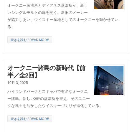
オークニー蒸溜所とディアネス蒸溜所が、新し
いシングルモルトの扉を開く。新旧のメーカー
が協力しあい、ウイスキー産地としてのオークニーを輝かせてい
る。
続きを読む / READ MORE
オークニー諸島の新時代【前
半／全2回】
10月 3, 2025
ハイランドパークとスキャパで有名なオークニ
ー諸島。新しい2軒の蒸溜所を迎え、そのユニー
クな風土を活かしたウイスキーづくりが進化している。
続きを読む / READ MORE