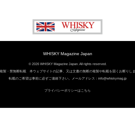
WHISKY Magazine Japan
© 2026 WHISKY Magazine Japan. All rights reserved.
複製・禁無断転載 本ウェブサイトの記事、又は文書の無断の複製や転載を固くお断りし
転載のご希望は事前に必ずご連絡下さい。メールアドレス：info@whiskymag.jp
プライバシーポリシーはこちら