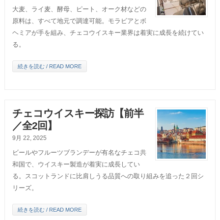
大麦、ライ麦、酵母、ピート、オーク材などの
原料は、すべて地元で調達可能。モラビアとボ
ヘミアが手を組み、チェコウイスキー業界は着実に成長を続けてい
る。
続きを読む / READ MORE
チェコウイスキー探訪【前半
／全2回】
9月 22, 2025
ビールやフルーツブランデーが有名なチェコ共
和国で、ウイスキー製造が着実に成長してい
る。スコットランドに比肩しうる品質への取り組みを追った２回シ
リーズ。
続きを読む / READ MORE