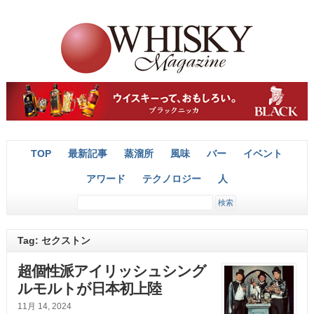
TOP
最新記事
蒸溜所
風味
バー
イベント
アワード
テクノロジー
人
Tag: セクストン
超個性派アイリッシュシング
ルモルトが日本初上陸
11月 14, 2024