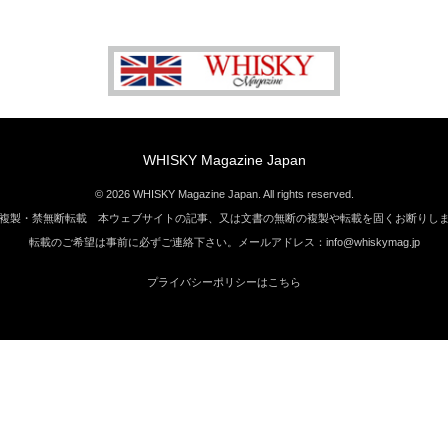
WHISKY Magazine Japan
© 2026 WHISKY Magazine Japan. All rights reserved.
複製・禁無断転載 本ウェブサイトの記事、又は文書の無断の複製や転載を固くお断りし
転載のご希望は事前に必ずご連絡下さい。メールアドレス：info@whiskymag.jp
プライバシーポリシーはこちら