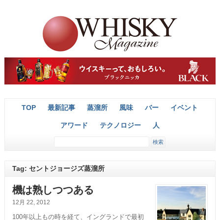
TOP
最新記事
蒸溜所
風味
バー
イベント
アワード
テクノロジー
人
Tag: セントジョージズ蒸溜所
機は熟しつつある
12月 22, 2012
100年以上もの時を経て、イングランドで最初