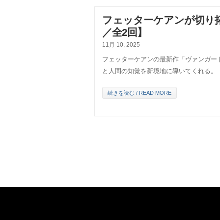
フェッターケアンが切り
／全2回】
11月 10, 2025
フェッターケアンの最新作「ヴァンガー
と人間の知覚を新境地に導いてくれる。
続きを読む / READ MORE