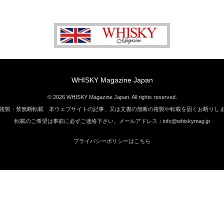
WHISKY Magazine Japan
© 2026 WHISKY Magazine Japan. All rights reserved.
複製・禁無断転載 本ウェブサイトの記事、又は文書の無断の複製や転載を固くお断りし
転載のご希望は事前に必ずご連絡下さい。メールアドレス：info@whiskymag.jp
プライバシーポリシーはこちら