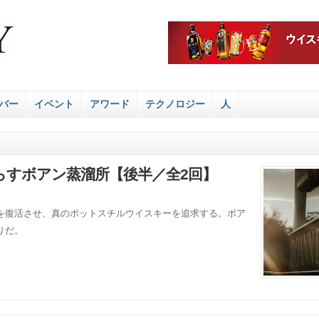
バー
イベント
アワード
テクノロジー
人
らすボアン蒸溜所【後半／全2回】
を復活させ、真のポットスチルウイスキーを追求する。ボア
りだ。