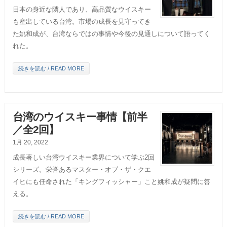
日本の身近な隣人であり、高品質なウイスキー
も産出している台湾。市場の成長を見守ってき
た姚和成が、台湾ならではの事情や今後の見通しについて語ってく
れた。
続きを読む / READ MORE
台湾のウイスキー事情【前半
／全2回】
1月 20, 2022
成長著しい台湾ウイスキー業界について学ぶ2回
シリーズ。栄誉あるマスター・オブ・ザ・クエ
イヒにも任命された「キングフィッシャー」こと姚和成が疑問に答
える。
続きを読む / READ MORE