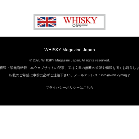
WHISKY Magazine Japan
© 2026 WHISKY Magazine Japan. All rights reserved.
複製・禁無断転載 本ウェブサイトの記事、又は文書の無断の複製や転載を固くお断りし
転載のご希望は事前に必ずご連絡下さい。メールアドレス：info@whiskymag.jp
プライバシーポリシーはこちら