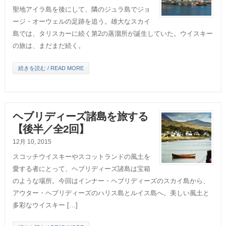
聖地アイラ島を後にして、隣のジュラ島でジョ
ージ・オーウェルの足跡を追う。雄大なスカイ
島では、タリスカーに続く第2の蒸溜所が誕生していた。ウイスキー
の旅は、まだまだ続く。
続きを読む / READ MORE
ヘブリディーズ諸島を旅する
【後半／全2回】
12月 10, 2015
スコッチウイスキーやスコットランドの風土を
愛する者にとって、ヘブリディーズ諸島は宝箱
のような場所。今回はインナー・ヘブリディーズのスカイ島から、
アウター・ヘブリディーズのハリス島とルイス島へ。美しい風土と
多彩なウイスキー […]