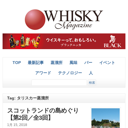
TOP
最新記事
蒸溜所
風味
バー
イベント
アワード
テクノロジー
人
Tag: タリスカー蒸溜所
スコットランドの島めぐり
【第2回／全3回】
1月 15, 2018