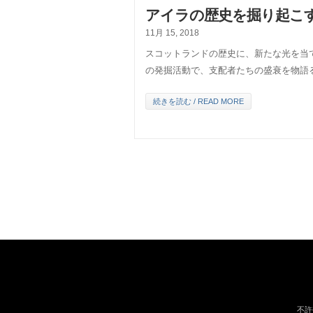
アイラの歴史を掘り起こす
11月 15, 2018
スコットランドの歴史に、新たな光を当
の発掘活動で、支配者たちの盛衰を物語
続きを読む / READ MORE
不許