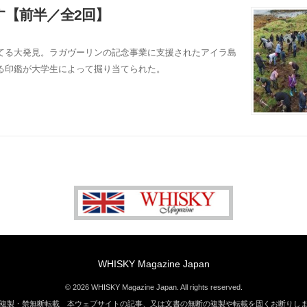
【前半／全2回】
てる大発見。ラガヴーリンの記念事業に支援されたアイラ島
る印鑑が大学生によって掘り当てられた。
WHISKY Magazine Japan
© 2026 WHISKY Magazine Japan. All rights reserved.
複製・禁無断転載 本ウェブサイトの記事、又は文書の無断の複製や転載を固くお断りし