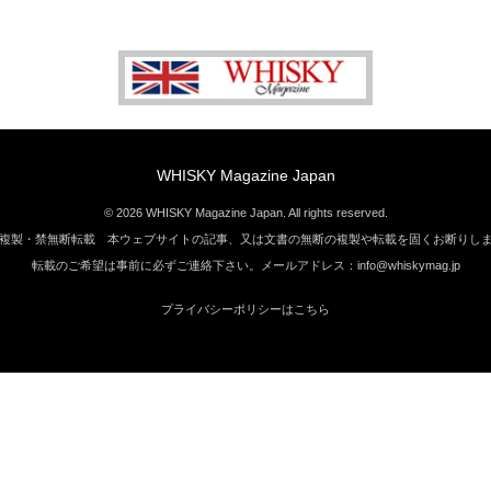
WHISKY Magazine Japan
© 2026 WHISKY Magazine Japan. All rights reserved.
複製・禁無断転載 本ウェブサイトの記事、又は文書の無断の複製や転載を固くお断りし
転載のご希望は事前に必ずご連絡下さい。メールアドレス：info@whiskymag.jp
プライバシーポリシーはこちら