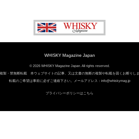
WHISKY Magazine Japan
© 2026 WHISKY Magazine Japan. All rights reserved.
複製・禁無断転載 本ウェブサイトの記事、又は文書の無断の複製や転載を固くお断りし
転載のご希望は事前に必ずご連絡下さい。メールアドレス：info@whiskymag.jp
プライバシーポリシーはこちら