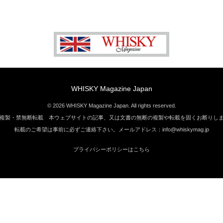
WHISKY Magazine Japan
© 2026 WHISKY Magazine Japan. All rights reserved.
複製・禁無断転載 本ウェブサイトの記事、又は文書の無断の複製や転載を固くお断りし
転載のご希望は事前に必ずご連絡下さい。メールアドレス：info@whiskymag.jp
プライバシーポリシーはこちら