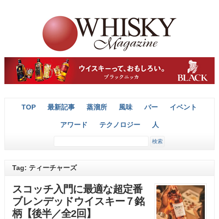
TOP
最新記事
蒸溜所
風味
バー
イベント
アワード
テクノロジー
人
Tag: ティーチャーズ
スコッチ入門に最適な超定番
ブレンデッドウイスキー７銘
柄【後半／全2回】