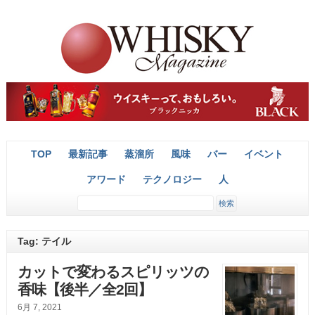
TOP
最新記事
蒸溜所
風味
バー
イベント
アワード
テクノロジー
人
Tag: テイル
カットで変わるスピリッツの
香味【後半／全2回】
6月 7, 2021