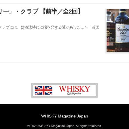
ー」・クラブ 【前半／全2回】
クラブには、禁酒法時代に端を発する謎があった…？ 英国
WHISKY Magazine Japan
© 2026 WHISKY Magazine Japan. All rights reserved.