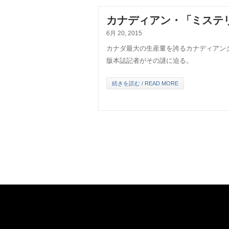
カナディアン・「ミステリ
6月 20, 2015
カナダ最大の生産量を誇るカナディアン
版本誌記者がその謎に迫る。
続きを読む / READ MORE