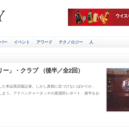
バー
イベント
アワード
テクノロジー
人
ー」・クラブ （後半／全2回）
した本誌英語版記者。しかし真相に近づけないばかりか、
しまう。アドベンチャータッチの蒸溜所レポート、後半をお