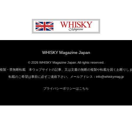
WHISKY Magazine Japan
© 2026 WHISKY Magazine Japan. All rights reserved.
複製・禁無断転載 本ウェブサイトの記事、又は文書の無断の複製や転載を固くお断りし
転載のご希望は事前に必ずご連絡下さい。メールアドレス：info@whiskymag.jp
プライバシーポリシーはこちら