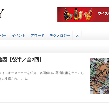
バー
イベント
アワード
テクノロジー
人
図【後半／全2回】
ウイスキーメーカーを紹介。各国伝統の蒸溜技術を土台にし
けに生産されている。