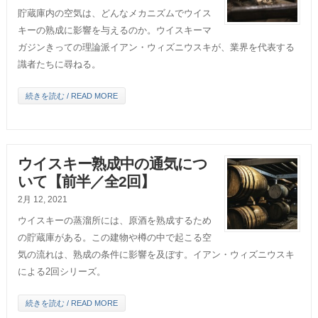
貯蔵庫内の空気は、どんなメカニズムでウイス
キーの熟成に影響を与えるのか。ウイスキーマ
ガジンきっての理論派イアン・ウィズニウスキが、業界を代表する
識者たちに尋ねる。
続きを読む / READ MORE
ウイスキー熟成中の通気につ
いて【前半／全2回】
2月 12, 2021
ウイスキーの蒸溜所には、原酒を熟成するため
の貯蔵庫がある。この建物や樽の中で起こる空
気の流れは、熟成の条件に影響を及ぼす。イアン・ウィズニウスキ
による2回シリーズ。
続きを読む / READ MORE