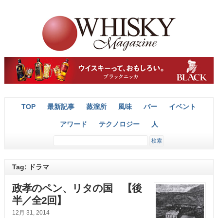
TOP
最新記事
蒸溜所
風味
バー
イベント
アワード
テクノロジー
人
Tag: ドラマ
政孝のペン、リタの国 【後
半／全2回】
12月 31, 2014