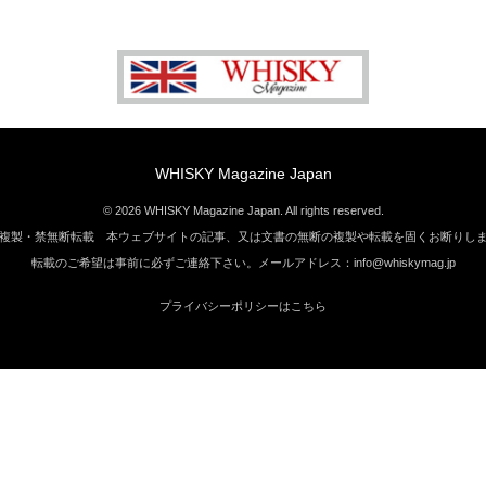
WHISKY Magazine Japan
© 2026 WHISKY Magazine Japan. All rights reserved.
複製・禁無断転載 本ウェブサイトの記事、又は文書の無断の複製や転載を固くお断りし
転載のご希望は事前に必ずご連絡下さい。メールアドレス：info@whiskymag.jp
プライバシーポリシーはこちら