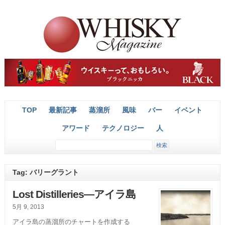
TOP
最新記事
蒸溜所
風味
バー
イベント
アワード
テクノロジー
人
Tag: バリーグラント
Lost Distilleries―アイラ島
5月 9, 2013
アイラ島の蒸溜所のチャートを作成する