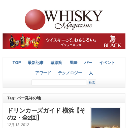
TOP
最新記事
蒸溜所
風味
バー
イベント
アワード
テクノロジー
人
Tag: バー発祥の地
ドリンカーズガイド 横浜【そ
の2・全2回】
12月 13, 2012