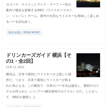
ヨコハマ・マイクことマイク・マーフィー氏の
案内で横浜を探索するWMJ（ウイスキーマガジ
ン・ジャパン）チーム。後半の今回もウイスキーを美味しく楽しめ
るバーを訪ね歩く。
続きを読む / READ MORE
ドリンカーズガイド 横浜【そ
の1・全2回】
12月 11, 2012
横浜は、日本で最初にウイスキーが上陸した場
所だ。つまり、日本で最初にウイスキーが飲ま
れた地となる。この横浜で、日本のバー文化は誕生し、最初のカク
テルが作られた（バンブー=横浜発祥のカクテル）のだ。したがっ
て、WMJが素晴 […]