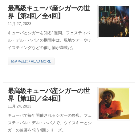
最高級キューバ産シガーの世
界【第2回／全4回】
11月 27, 2023
キューバとシガーを知る1週間。フェスティバ
ル・デル・ハバノの期間中は、現地ツアーやテ
イスティングなどの催し物が満載だ。
続きを読む / READ MORE
最高級キューバ産シガーの世
界【第1回／全4回】
11月 24, 2023
キューバで毎年開催されるシガーの祭典。フェ
スティバル・デル・ハバノで、ウイスキーとシ
ガーの連帯を想う4回シリーズ。