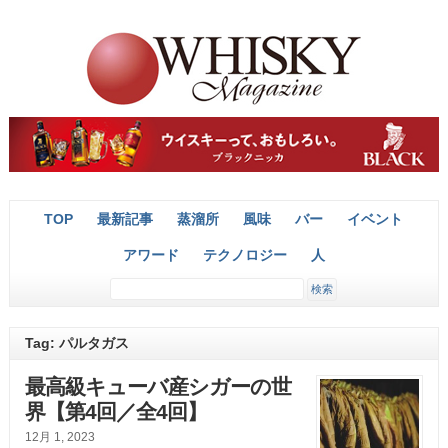
TOP
最新記事
蒸溜所
風味
バー
イベント
アワード
テクノロジー
人
Tag: パルタガス
最高級キューバ産シガーの世
界【第4回／全4回】
12月 1, 2023