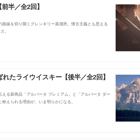
前半／全2回】
の路線を切り開くグレンギリー蒸溜所。懐古主義とも思える
ーズ。
ばれたライウイスキー【後半／全2回】
える新商品「アルバータ プレミアム」と「アルバータ ダー
と称えられる理由が、いま明らかになる。