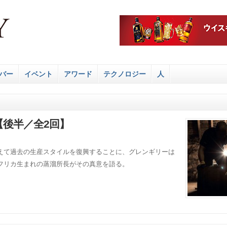
バー
イベント
アワード
テクノロジー
人
後半／全2回】
えて過去の生産スタイルを復興することに、グレンギリーは
フリカ生まれの蒸溜所長がその真意を語る。