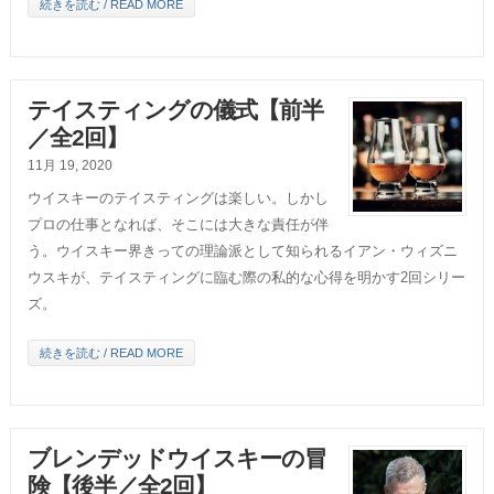
続きを読む / READ MORE
テイスティングの儀式【前半
／全2回】
11月 19, 2020
ウイスキーのテイスティングは楽しい。しかし
プロの仕事となれば、そこには大きな責任が伴
う。ウイスキー界きっての理論派として知られるイアン・ウィズニ
ウスキが、テイスティングに臨む際の私的な心得を明かす2回シリー
ズ。
続きを読む / READ MORE
ブレンデッドウイスキーの冒
険【後半／全2回】