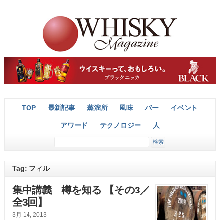
TOP
最新記事
蒸溜所
風味
バー
イベント
アワード
テクノロジー
人
Tag: フィル
集中講義 樽を知る 【その3／
全3回】
3月 14, 2013