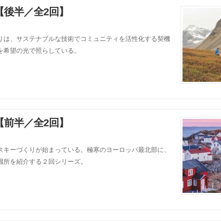
後半／全2回】
りは、サステナブルな技術でコミュニティを活性化する契機
を希望の光で照らしている。
前半／全2回】
スキーづくりが始まっている。極寒のヨーロッパ最北部に、
溜所を紹介する２回シリーズ。