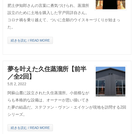
肥土伊知郎さんの言葉に勇気づけられ、蒸溜所
設立のために土地を購入した宇戸田詳自さん。
コロナ禍を乗り越えて、ついに念願のウイスキーづくりが始まっ
た。
続きを読む / READ MORE
夢を叶えた久住蒸溜所【前半
／全2回】
5月 2, 2022
阿蘇山麓に設立された久住蒸溜所。小規模なが
らも本格的な設備は、オーナーが思い描いてき
た夢の結晶だ。ステファン・ヴァン・エイケンが現地を訪問する2回
シリーズ。
続きを読む / READ MORE