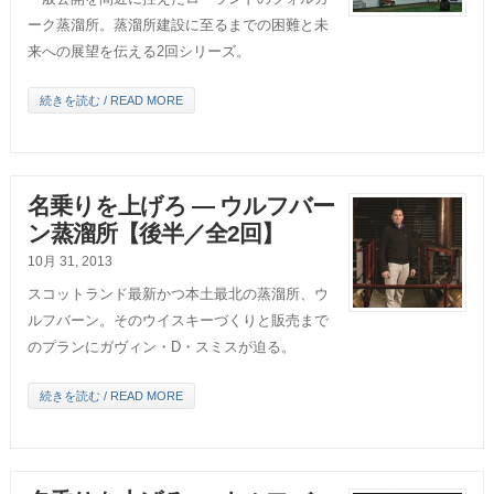
ーク蒸溜所。蒸溜所建設に至るまでの困難と未
来への展望を伝える2回シリーズ。
続きを読む / READ MORE
名乗りを上げろ ― ウルフバー
ン蒸溜所【後半／全2回】
10月 31, 2013
スコットランド最新かつ本土最北の蒸溜所、ウ
ルフバーン。そのウイスキーづくりと販売まで
のプランにガヴィン・D・スミスが迫る。
続きを読む / READ MORE