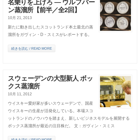
名乗りを上げろ ― ウルフバー
ン蒸溜所【前半／全2回】
10月 21, 2013
新たに動き出したスコットランド本土最北の蒸
溜所をガヴィン・D・スミスがレポートする。
続きを読む / READ MORE
スウェーデンの大型新人 ボッ
クス蒸溜所
10月 11, 2012
ウイスキー愛好家が多いスウェーデンで、国産
ウイスキーの生産が活発化している。本場スコ
ットランドのノウハウを踏まえ、新しいビジネスモデルを展開する
ボックス蒸溜所が最近の注目株だ。 文：ガヴィン・スミス
続きを読む / READ MORE