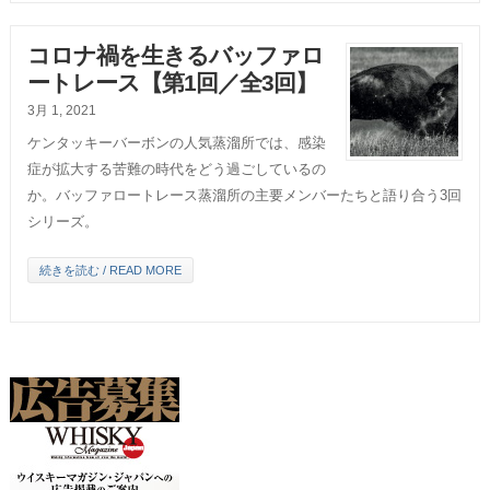
コロナ禍を生きるバッファロ
ートレース【第1回／全3回】
3月 1, 2021
ケンタッキーバーボンの人気蒸溜所では、感染
症が拡大する苦難の時代をどう過ごしているの
か。バッファロートレース蒸溜所の主要メンバーたちと語り合う3回
シリーズ。
続きを読む / READ MORE