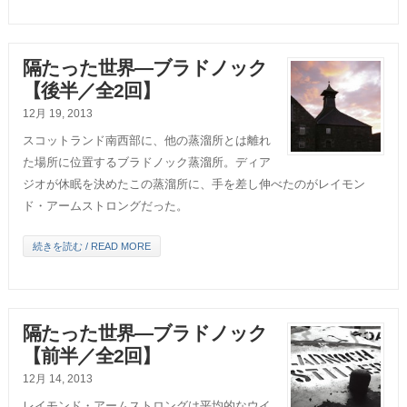
隔たった世界―ブラドノック
【後半／全2回】
12月 19, 2013
スコットランド南西部に、他の蒸溜所とは離れ
た場所に位置するブラドノック蒸溜所。ディア
ジオが休眠を決めたこの蒸溜所に、手を差し伸べたのがレイモン
ド・アームストロングだった。
続きを読む / READ MORE
隔たった世界―ブラドノック
【前半／全2回】
12月 14, 2013
レイモンド・アームストロングは平均的なウイ