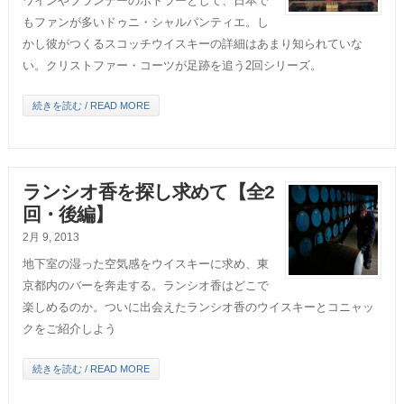
ワインやブランデーのボトラーとして、日本で
もファンが多いドゥニ・シャルパンティエ。し
かし彼がつくるスコッチウイスキーの詳細はあまり知られていな
い。クリストファー・コーツが足跡を追う2回シリーズ。
続きを読む / READ MORE
ランシオ香を探し求めて【全2
回・後編】
2月 9, 2013
地下室の湿った空気感をウイスキーに求め、東
京都内のバーを奔走する。ランシオ香はどこで
楽しめるのか。ついに出会えたランシオ香のウイスキーとコニャッ
クをご紹介しよう
続きを読む / READ MORE