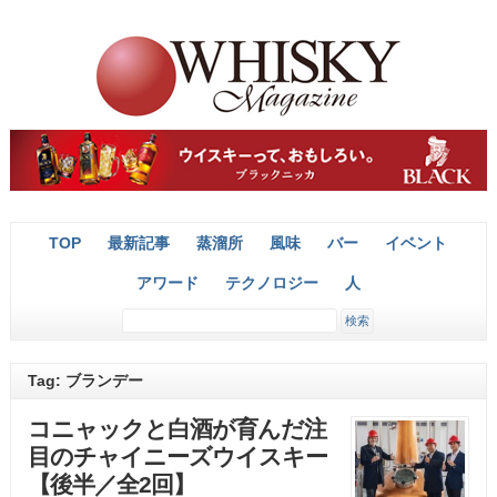
TOP
最新記事
蒸溜所
風味
バー
イベント
アワード
テクノロジー
人
Tag: ブランデー
コニャックと白酒が育んだ注
目のチャイニーズウイスキー
【後半／全2回】