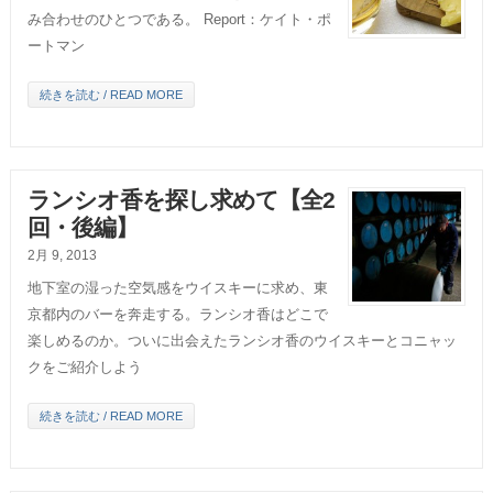
み合わせのひとつである。 Report：ケイト・ポ
ートマン
続きを読む / READ MORE
ランシオ香を探し求めて【全2
回・後編】
2月 9, 2013
地下室の湿った空気感をウイスキーに求め、東
京都内のバーを奔走する。ランシオ香はどこで
楽しめるのか。ついに出会えたランシオ香のウイスキーとコニャッ
クをご紹介しよう
続きを読む / READ MORE