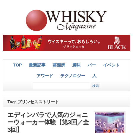
TOP
最新記事
蒸溜所
風味
バー
イベント
アワード
テクノロジー
人
Tag: プリンセスストリート
エディンバラで人気のジョニ
ーウォーカー体験【第3回／全
3回】