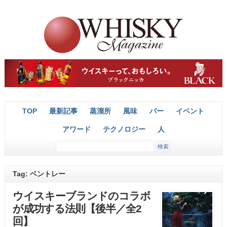
TOP
最新記事
蒸溜所
風味
バー
イベント
アワード
テクノロジー
人
Tag: ベントレー
ウイスキーブランドのコラボ
が成功する法則【後半／全2
回】