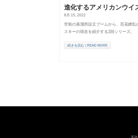
進化するアメリカンウイ
8月 15, 2022
空前の蒸溜所設立ブームから、百花繚乱
スキーの現在を紹介する2回シリーズ。
続きを読む / READ MORE
不許