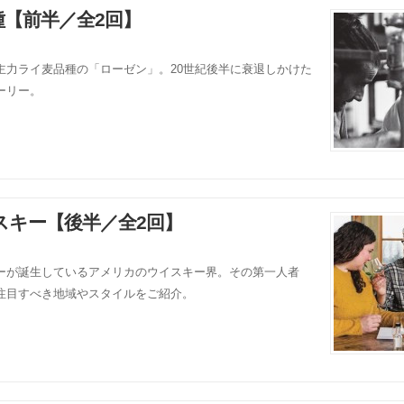
【前半／全2回】
主力ライ麦品種の「ローゼン」。20世紀後半に衰退しかけた
ーリー。
スキー【後半／全2回】
ーが誕生しているアメリカのウイスキー界。その第一人者
注目すべき地域やスタイルをご紹介。