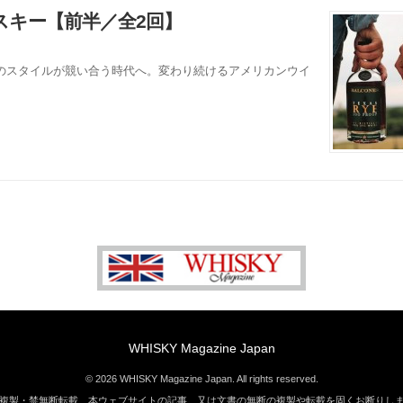
スキー【前半／全2回】
のスタイルが競い合う時代へ。変わり続けるアメリカンウイ
WHISKY Magazine Japan
© 2026 WHISKY Magazine Japan. All rights reserved.
複製・禁無断転載 本ウェブサイトの記事、又は文書の無断の複製や転載を固くお断りし