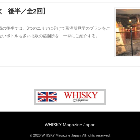
欧 後半／全2回】
載の後半では、3つのエリアに分けて蒸溜所見学のプランをご
ないボトルも多い北欧の蒸溜所を、一挙にご紹介する。
WHISKY Magazine Japan
© 2026 WHISKY Magazine Japan. All rights reserved.