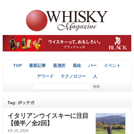
TOP
最新記事
蒸溜所
風味
バー
イベント
アワード
テクノロジー
人
Tag: ボッテガ
イタリアンウイスキーに注目
【後半／全2回】
4月 15, 2024