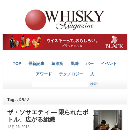
TOP
最新記事
蒸溜所
風味
バー
イベント
アワード
テクノロジー
人
Tag: ボルツ
ザ・ソサエティ ― 限られたボ
トル、広がる組織
12月 26, 2013